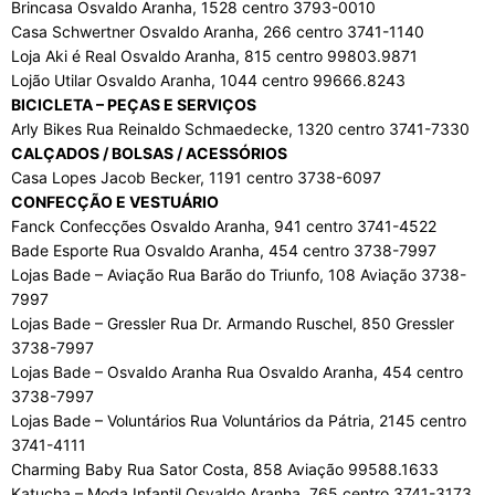
Brincasa Osvaldo Aranha, 1528 centro 3793-0010
Casa Schwertner Osvaldo Aranha, 266 centro 3741-1140
Loja Aki é Real Osvaldo Aranha, 815 centro 99803.9871
Lojão Utilar Osvaldo Aranha, 1044 centro 99666.8243
BICICLETA – PEÇAS E SERVIÇOS
Arly Bikes Rua Reinaldo Schmaedecke, 1320 centro 3741-7330
CALÇADOS / BOLSAS / ACESSÓRIOS
Casa Lopes Jacob Becker, 1191 centro 3738-6097
CONFECÇÃO E VESTUÁRIO
Fanck Confecções Osvaldo Aranha, 941 centro 3741-4522
Bade Esporte Rua Osvaldo Aranha, 454 centro 3738-7997
Lojas Bade – Aviação Rua Barão do Triunfo, 108 Aviação 3738-
7997
Lojas Bade – Gressler Rua Dr. Armando Ruschel, 850 Gressler
3738-7997
Lojas Bade – Osvaldo Aranha Rua Osvaldo Aranha, 454 centro
3738-7997
Lojas Bade – Voluntários Rua Voluntários da Pátria, 2145 centro
3741-4111
Charming Baby Rua Sator Costa, 858 Aviação 99588.1633
Katucha – Moda Infantil Osvaldo Aranha, 765 centro 3741-3173