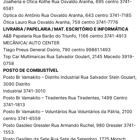
Joalheria e Ótica Kothe Rua Osvaldo Aranha, 695 centro 3741-
6581
Optica do Antônio Rua Osvaldo Aranha, 643 centro 3741-7185
Ótica Lauro Rua Osvaldo Aranha, 759 centro 3741-7776
LIVRARIA / PAPELARIA / MAT. ESCRITÓRIO E INFORMÁTICA
A&B Papelaria Rua Barão do Triunfo, 1166 centro 3741-4913
MECÂNICA/ AUTO CENTER
Tiago Pneus General Osório, 790 centro 99861.1493
Top Car Multimarcas Rua Salvador Goulart, 2145 Macedo 3919-
0758
POSTO DE COMBUSTÍVEL
Posto Br Vamakito – Distrito Industrial Rua Salvador Stein Goulart,
3090 Distrito
Industrial 3741-3010
Posto Br Vamakito – Tiradentes Rua Tiradentes, 1499 Centro
3741-1813
Posto Br Vamakito – Voluntários Rua Voluntários da Pátria, 2100
centro 3741-6559
Posto Gasóleo Gressler Rua Armando Ruchel, 980 Gressler 3741-
1553
Posto Gasóleo da Sete Rua Sete de Setembro, 1725 Morsch