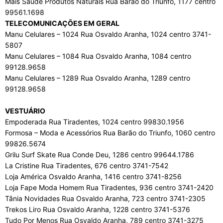
Mais Saúde Produtos Naturais Rua Barão do Triunfo, 1177 centro
99561.1698
TELECOMUNICAÇÕES EM GERAL
Manu Celulares – 1024 Rua Osvaldo Aranha, 1024 centro 3741-
5807
Manu Celulares – 1084 Rua Osvaldo Aranha, 1084 centro
99128.9658
Manu Celulares – 1289 Rua Osvaldo Aranha, 1289 centro
99128.9658
VESTUÁRIO
Empoderada Rua Tiradentes, 1024 centro 99830.1956
Formosa – Moda e Acessórios Rua Barão do Triunfo, 1060 centro
99826.5674
Grilu Surf Skate Rua Conde Deu, 1286 centro 99644.1786
La Cristine Rua Tiradentes, 676 centro 3741-7542
Loja América Osvaldo Aranha, 1416 centro 3741-8256
Loja Fape Moda Homem Rua Tiradentes, 936 centro 3741-2420
Tânia Novidades Rua Osvaldo Aranha, 723 centro 3741-2305
Trekos Liro Rua Osvaldo Aranha, 1228 centro 3741-5376
Tudo Por Menos Rua Osvaldo Aranha, 789 centro 3741-3275