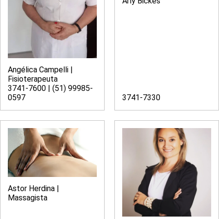
Arly Bickes
Angélica Campelli |
Fisioterapeuta
3741-7600 | (51) 99985-
0597
3741-7330
Astor Herdina |
Massagista