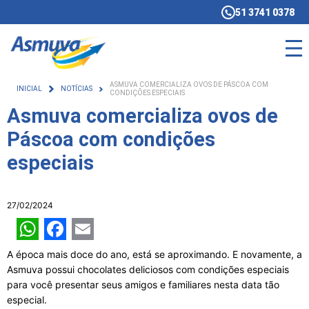
51 3741 0378
ASMUVA COMERCIALIZA OVOS DE PÁSCOA COM
INICIAL
NOTÍCIAS
CONDIÇÕES ESPECIAIS
Asmuva comercializa ovos de
Páscoa com condições
especiais
27/02/2024
WhatsApp
Facebook
Email
A época mais doce do ano, está se aproximando. E novamente, a
Asmuva possui chocolates deliciosos com condições especiais
para você presentar seus amigos e familiares nesta data tão
especial.