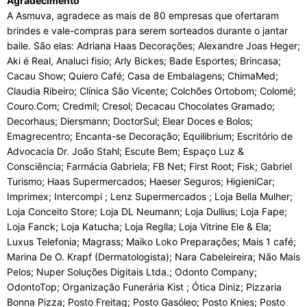
Agradecimento
A Asmuva, agradece as mais de 80 empresas que ofertaram
brindes e vale-compras para serem sorteados durante o jantar
baile. São elas: Adriana Haas Decorações; Alexandre Joas Heger;
Aki é Real, Analuci fisio; Arly Bickes; Bade Esportes; Brincasa;
Cacau Show; Quiero Café; Casa de Embalagens; ChimaMed;
Claudia Ribeiro; Clínica São Vicente; Colchões Ortobom; Colomé;
Couro.Com; Credmil; Cresol; Decacau Chocolates Gramado;
Decorhaus; Diersmann; DoctorSul; Elear Doces e Bolos;
Emagrecentro; Encanta-se Decoração; Equilibrium; Escritório de
Advocacia Dr. João Stahl; Escute Bem; Espaço Luz &
Consciência; Farmácia Gabriela; FB Net; First Root; Fisk; Gabriel
Turismo; Haas Supermercados; Haeser Seguros; HigieniCar;
Imprimex; Intercompi ; Lenz Supermercados ; Loja Bella Mulher;
Loja Conceito Store; Loja DL Neumann; Loja Dullius; Loja Fape;
Loja Fanck; Loja Katucha; Loja Reglla; Loja Vitrine Ele & Ela;
Luxus Telefonia; Magrass; Maiko Loko Preparações; Mais 1 café;
Marina De O. Krapf (Dermatologista); Nara Cabeleireira; Não Mais
Pelos; Nuper Soluções Digitais Ltda.; Odonto Company;
OdontoTop; Organização Funerária Kist ; Ótica Diniz; Pizzaria
Bonna Pizza; Posto Freitag; Posto Gasóleo; Posto Knies; Posto