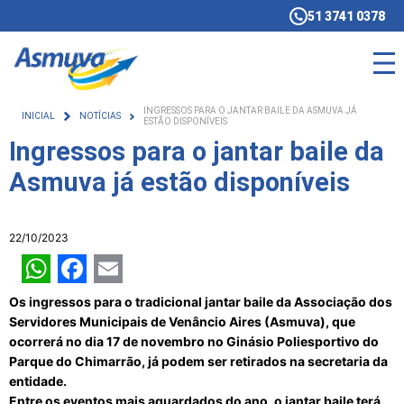
51 3741 0378
INGRESSOS PARA O JANTAR BAILE DA ASMUVA JÁ
INICIAL
NOTÍCIAS
ESTÃO DISPONÍVEIS
Ingressos para o jantar baile da
Asmuva já estão disponíveis
22/10/2023
WhatsApp
Facebook
Email
Os ingressos para o tradicional jantar baile da Associação dos
Servidores Municipais de Venâncio Aires (Asmuva), que
ocorrerá no dia 17 de novembro no Ginásio Poliesportivo do
Parque do Chimarrão, já podem ser retirados na secretaria da
entidade.
Entre os eventos mais aguardados do ano, o jantar baile terá